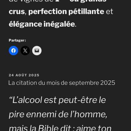
crus
,
perfection pétillante
et
élégance inégalée
.
Partager :
PUBLIÉ
24 AOÛT 2025
LE
La citation du mois de septembre 2025
“L’alcool est peut-être le
pire ennemi de l’homme,
mais la Bible dit : aime ton