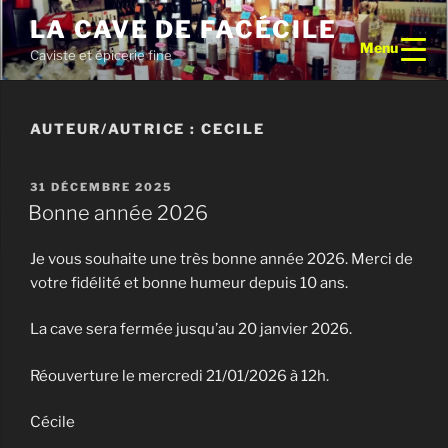
Aller
LA CAVE DE FACÉCILE
au
Menu
Caviste et épicerie fine
contenu
principal
AUTEUR/AUTRICE :
CECILE
PUBLIÉ
31 DÉCEMBRE 2025
LE
Bonne année 2026
Je vous souhaite une très bonne année 2026. Merci de
votre fidélité et bonne humeur depuis 10 ans.
La cave sera fermée jusqu’au 20 janvier 2026.
Réouverture le mercredi 21/01/2026 à 12h.
Cécile