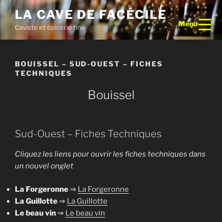
Aller
LA CAVE DE FACÉCILE
au
Menu
Caviste et épicerie fine
contenu
principal
BOUISSEL – SUD-OUEST – FICHES
TECHNIQUES
Bouissel
Sud-Ouest – Fiches Techniques
Cliquez les liens pour ouvrir les fiches techniques dans
un nouvel onglet
La Forgeronne
⇒
La Forgeronne
La Guillotte
⇒
La Guillotte
Le beau vin
⇒
Le beau vin