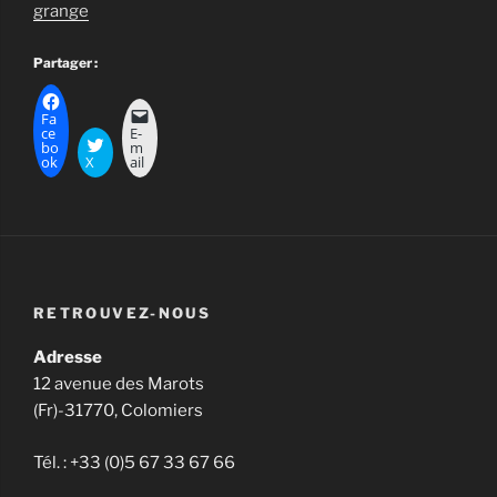
grange
Partager :
Fa
ce
E-
bo
m
ok
X
ail
RETROUVEZ-NOUS
Adresse
12 avenue des Marots
(Fr)-31770, Colomiers
Tél. : +33 (0)5 67 33 67 66