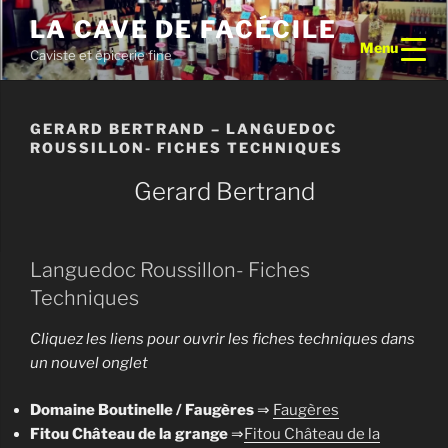
Aller
LA CAVE DE FACÉCILE
au
Menu
Caviste et épicerie fine
contenu
principal
GERARD BERTRAND – LANGUEDOC
ROUSSILLON- FICHES TECHNIQUES
Gerard Bertrand
Languedoc Roussillon- Fiches
Techniques
Cliquez les liens pour ouvrir les fiches techniques dans
un nouvel onglet
Domaine Boutinelle / Faugères
⇒
Faugères
Fitou Château de la grange
⇒
Fitou Château de la