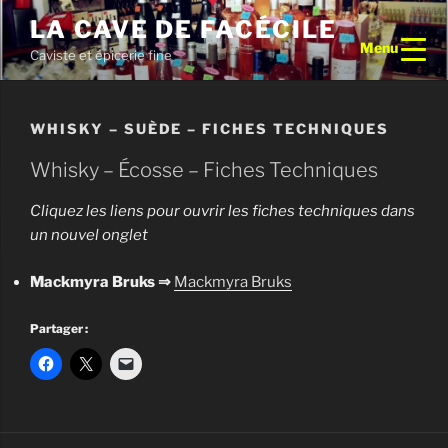
Aller
LA CAVE DE FACÉCILE
au
Menu
Caviste et épicerie fine
contenu
principal
WHISKY – SUÈDE – FICHES TECHNIQUES
Whisky – Écosse – Fiches Techniques
Cliquez les liens pour ouvrir les fiches techniques dans
un nouvel onglet
Mackmyra Bruks ⇒
M
ackmyra Bruks
Partager :