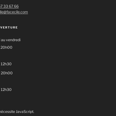
 67 33 67 66
ile@facecile.com
UVERTURE
 au vendredi
– 20h00
 12h30
– 20h00
 12h30
écessite JavaScript.