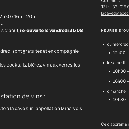
Colomiers
Tél. : +33 (0)5
lacavedefacec
2h30 / 16h – 20h
30
is d’août,
ré-ouverte le vendredi 31/08
HEURES D’O
du mercredi
dredi sont gratuites et en compagnie
12h00 
le samedi
es cocktails, bières, vin aux verres, jus
10h30 –
16h00 
dimanche
tation de vins :
10h30 –
 à la cave sur l’appellation Minervois
Ce diaporama n