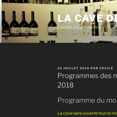
Aller
au
LA CAVE D
contenu
principal
Caviste et épicerie fine
PUBLIÉ
23 JUILLET 2018
PAR
CECILE
LE
Programmes des mo
2018
Programme du moi
La cave sera ouverte tout le mo