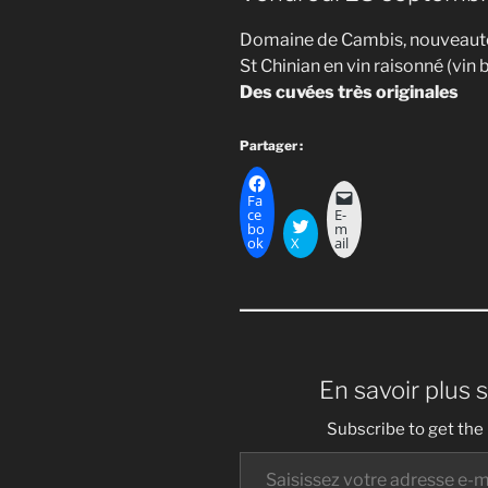
Domaine de Cambis, nouveauté à
St Chinian en vin raisonné (vin 
Des cuvées très originales
Partager :
Fa
ce
E-
bo
m
ok
X
ail
En savoir plus 
Subscribe to get the 
Saisissez votre adresse e-mail…