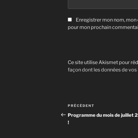
Enregistrer mon nom, mon e
pour mon prochain commentai
Ce site utilise Akismet pour réd
façon dont les données de vos
Navigation
Article
PRÉCÉDENT
de
précédent
Programme du mois de juillet 
!
l’article