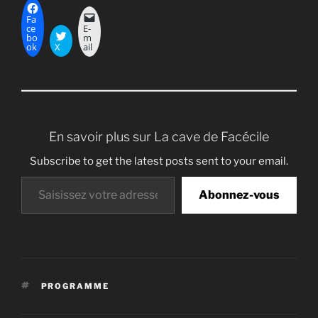
Fa
ce
E-
bo
m
ok
X
ail
En savoir plus sur La cave de Facécile
Subscribe to get the latest posts sent to your email.
Saisissez votre adresse e-mail…
Abonnez-vous
ÉTIQUETTES
PROGRAMME