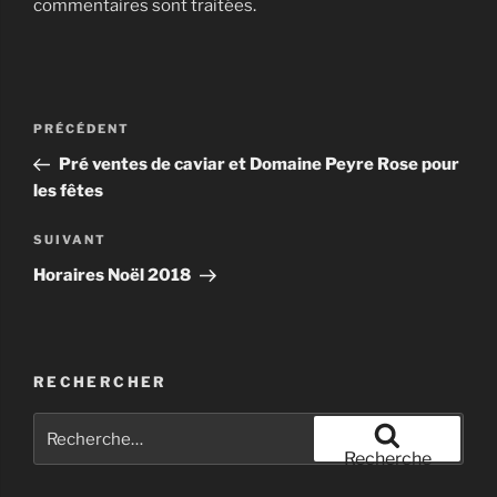
commentaires sont traitées
.
Navigation
Article
PRÉCÉDENT
de
précédent
Pré ventes de caviar et Domaine Peyre Rose pour
l’article
les fêtes
Article
SUIVANT
suivant
Horaires Noël 2018
RECHERCHER
Recherche
pour
Recherche
: