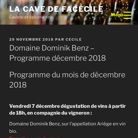
Aller
LA CAVE DE FACÉCILE
au
Menu
Caviste et épicerie fine
contenu
principal
PUBLIÉ
29 NOVEMBRE 2018
PAR
CECILE
LE
Domaine Dominik Benz –
Programme décembre 2018
Programme du mois de décembre
2018
Vendredi 7 décembre dégustation de vins à partir
de 18h, en compagnie du vigneron :
Domaine Dominik Benz, sur l’appellation Ariège en vin
bio.