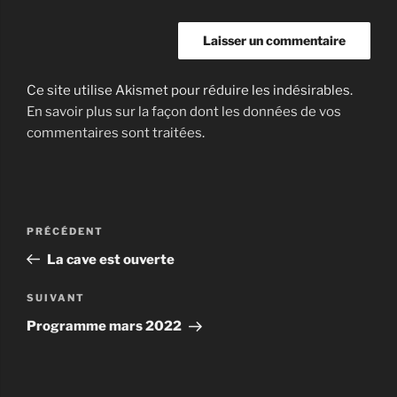
Ce site utilise Akismet pour réduire les indésirables.
En savoir plus sur la façon dont les données de vos
commentaires sont traitées
.
Navigation
Article
PRÉCÉDENT
de
précédent
La cave est ouverte
l’article
Article
SUIVANT
suivant
Programme mars 2022