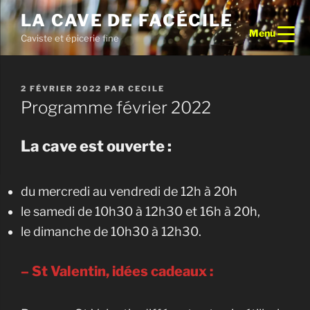
Aller
LA CAVE DE FACÉCILE
au
Menu
Caviste et épicerie fine
contenu
principal
PUBLIÉ
2 FÉVRIER 2022
PAR
CECILE
LE
Programme février 2022
La cave est ouverte :
du mercredi au vendredi de 12h à 20h
le samedi de 10h30 à 12h30 et 16h à 20h,
le dimanche de 10h30 à 12h30.
– St Valentin, idées cadeaux :