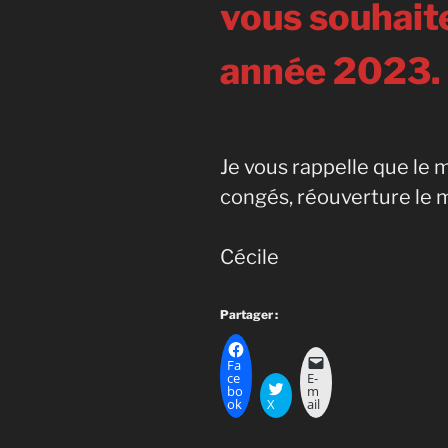
vous souhaite
année 2023.
Je vous rappelle que le
congés, réouverture le m
Cécile
Partager :
Fa
ce
E-
bo
m
ok
X
ail