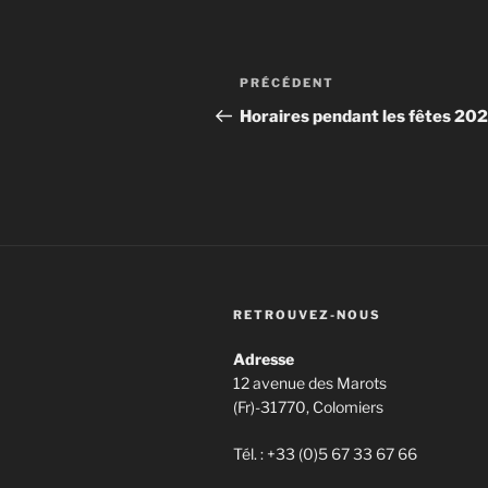
Navigation
Article
PRÉCÉDENT
de
précédent
Horaires pendant les fêtes 20
l’article
RETROUVEZ-NOUS
Adresse
12 avenue des Marots
(Fr)-31770, Colomiers
Tél. : +33 (0)5 67 33 67 66