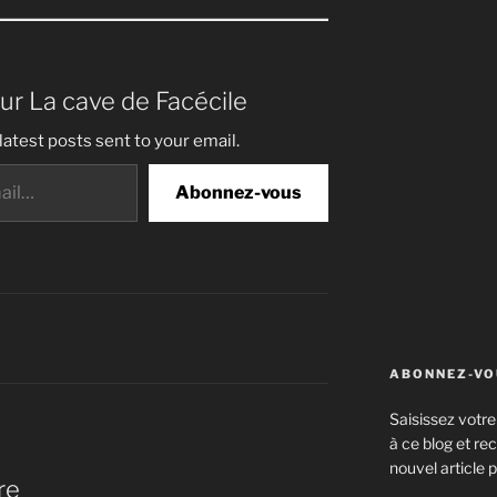
sur La cave de Facécile
latest posts sent to your email.
Abonnez-vous
ABONNEZ-VOU
Saisissez votr
à ce blog et re
nouvel article p
re