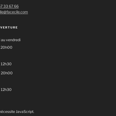
 67 33 67 66
ile@facecile.com
UVERTURE
 au vendredi
– 20h00
 12h30
– 20h00
 12h30
écessite JavaScript.