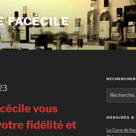
E FACÉCILE
RECHERCHER
23
Recherche
pour
:
cécile vous
HORAIRES &
otre fidélité et
La Cave de Fac