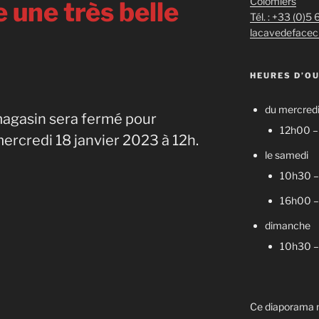
Colomiers
 une très belle
Tél. : +33 (0)5
lacavedefacec
HEURES D’O
du mercredi
 magasin sera fermé pour
12h00 
ercredi 18 janvier 2023 à 12h.
le samedi
10h30 –
16h00 
dimanche
10h30 –
Ce diaporama n