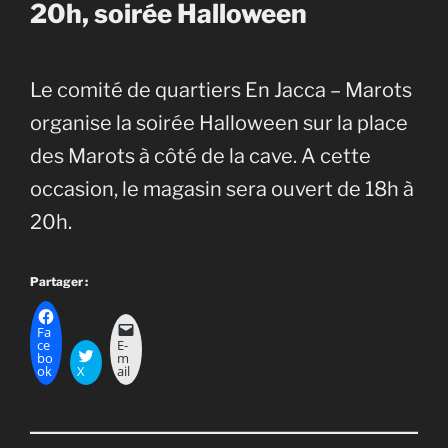
20h, soirée Halloween
Le comité de quartiers En Jacca – Marots
organise la soirée Halloween sur la place
des Marots à côté de la cave. A cette
occasion, le magasin sera ouvert de 18h à
20h.
Partager :
Fa
ce
E-
bo
m
ok
X
ail