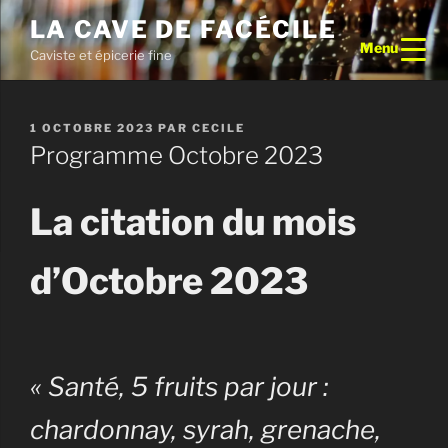
Aller
LA CAVE DE FACÉCILE
au
Menu
Caviste et épicerie fine
contenu
principal
PUBLIÉ
1 OCTOBRE 2023
PAR
CECILE
LE
Programme Octobre 2023
La citation du mois
d’Octobre 2023
« Santé, 5 fruits par jour :
chardonnay, syrah, grenache,