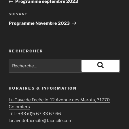
Programme septembre 2023
l’article
Article
SUIVANT
suivant
Programme Novembre 2023
RECHERCHER
Recherche
pour
Recherche
:
HORAIRES & INFORMATION
La Cave de Facécile, 12 Avenue des Marots, 31770
Colomiers
Tél. : +33 (0)5 67 33 67 66
lacavedefacecile@facecile.com