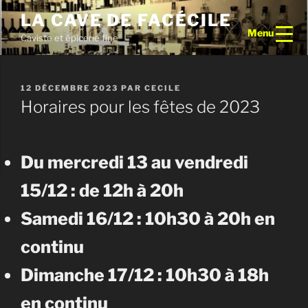
Aller
LA CAVE DE FACÉCILE
au
Menu
Caviste et épicerie fine
contenu
principal
PUBLIÉ
12 DÉCEMBRE 2023
PAR
CECILE
LE
Horaires pour les fêtes de 2023
Du mercredi 13 au vendredi
15/12 : de 12h à 20h
Samedi 16/12 : 10h30 à 20h en
continu
Dimanche 17/12 : 10h30 à 18h
en continu