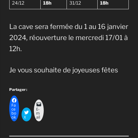
24/12
18h
31/12
18h
La cave sera fermée du 1 au 16 janvier
2024, réouverture le mercredi 17/01 à
12h.
Je vous souhaite de joyeuses fêtes
Partager :
Fa
ce
E-
bo
m
ok
X
ail