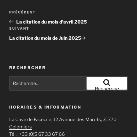
Navigation
Article
PRÉCÉDENT
de
précédent
La citation du mois d’avril 2025
l’article
Article
SUIVANT
suivant
La citation du mois de Juin 2025
RECHERCHER
Recherche
pour
Recherche
:
HORAIRES & INFORMATION
La Cave de Facécile, 12 Avenue des Marots, 31770
Colomiers
Tél. : +33 (0)5 67 33 67 66