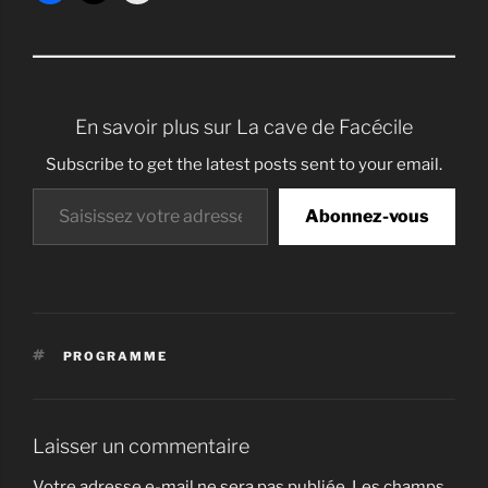
En savoir plus sur La cave de Facécile
Subscribe to get the latest posts sent to your email.
Saisissez votre adresse e-mail…
Abonnez-vous
ÉTIQUETTES
PROGRAMME
Laisser un commentaire
Votre adresse e-mail ne sera pas publiée.
Les champs