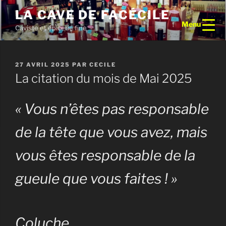
Aller
LA CAVE DE FACÉCILE
au
Menu
Caviste et épicerie fine
contenu
principal
PUBLIÉ
27 AVRIL 2025
PAR
CECILE
LE
La citation du mois de Mai 2025
« Vous n’êtes pas responsable
de la tête que vous avez, mais
vous êtes responsable de la
gueule que vous faites ! »
Coluche